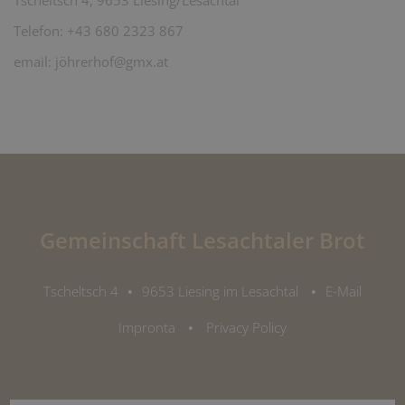
Tscheltsch 4, 9653 Liesing/Lesachtal
Telefon: +43 680 2323 867
email: jöhrerhof@gmx.at
Gemeinschaft Lesachtaler Brot
Tscheltsch 4
•
9653 Liesing im Lesachtal
•
E-Mail
Impronta
•
Privacy Policy