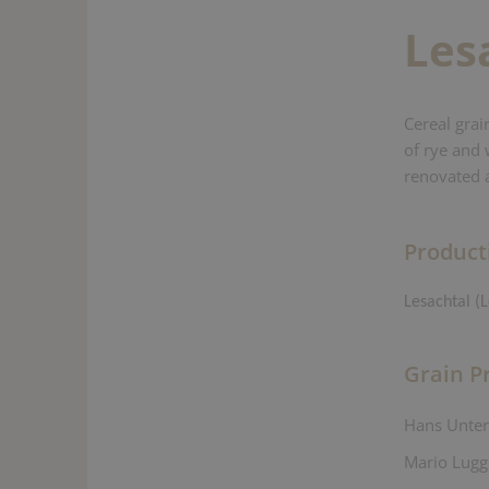
Les
Cereal grai
of rye and 
renovated 
Product
Lesachtal (
Grain P
Hans Unter
Mario Lugg