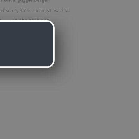
eltsch 4, 9653
Liesing/Lesachtal
efon: +43 680 2323 867
il: jöhrerhof@gmx.at