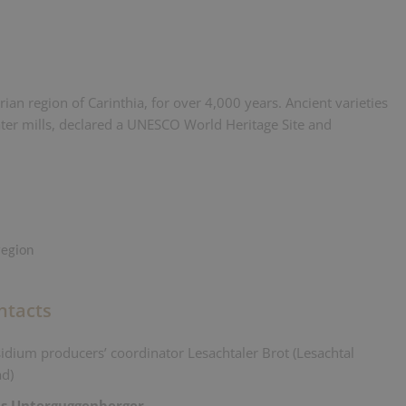
ian region of Carinthia, for over 4,000 years. Ancient varieties
ater mills, declared a UNESCO World Heritage Site and
region
ntacts
idium producers’ coordinator Lesachtaler Brot (Lesachtal
ad
)
s Unterguggenberger