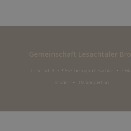
Gemeinschaft Lesachtaler Bro
Tscheltsch 4
•
9653 Liesing im Lesachtal
•
E-Ma
Imprint
•
Dataprotection