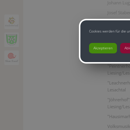
Johann Lugg
Josef Stabe
Andrea Unt
Bread b
Cookies werden für die u
"Jakoberhof
Akzeptieren
Ab
"Untermose
"Peintnerh
Liesing/Les
"Leachnerh
Lesachtal
"Jöhrerhof
Liesing/Les
"Hausimarho
Volksmusik