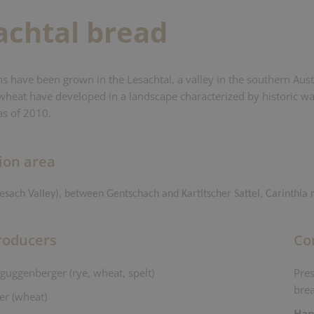
achtal bread
ns have been grown in the Lesachtal, a valley in the southern Austr
wheat have developed in a landscape characterized by historic w
as of 2010.
ion area
Lesach Valley), between Gentschach and Kartitscher Sattel, Carinthia 
roducers
Co
guggenberger (rye, wheat, spelt)
Pres
bre
er (wheat)
Han